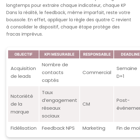
longtemps pour extraire chaque indicateur, chaque KP
Dans la réalité, le feedback, même imparfait, reste votre
boussole. En effet, appliquer la règle des quatre C revient
à consolider le dispositif, chaque étape protège des
fracas imprévus.
OBJECTIF
KPI MESURABLE
RESPONSABLE
DEADLINE
Nombre de
Acquisition
Semaine
contacts
Commercial
de leads
D+1
captés
Taux
Notoriété
d’engagement
Post-
de la
CM
réseaux
événeme
marque
sociaux
Fidélisation
Feedback NPS
Marketing
Fin de moi