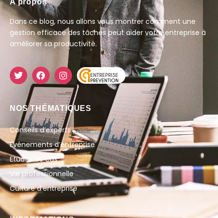
A propos
Dans ce blog, nous allons vous montrer comment une
gestion efficace des tâches peut aider votre entreprise à
améliorer sa productivité.
NOS THÉMATIQUES
Conseils d’experts
Evénements d’entreprise
Etudes de cas
Vie professionnelle
Culture d’entreprise