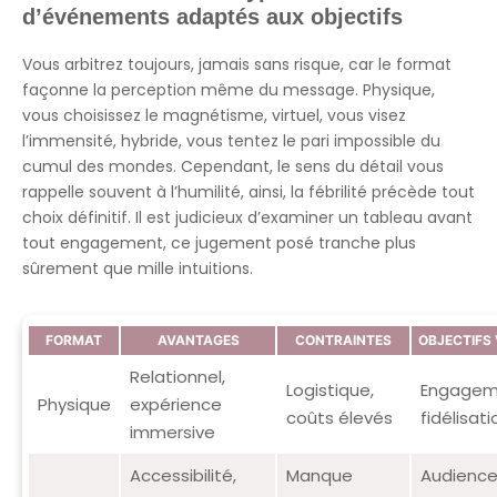
d’événements adaptés aux objectifs
Vous arbitrez toujours, jamais sans risque, car le format
façonne la perception même du message. Physique,
vous choisissez le magnétisme, virtuel, vous visez
l’immensité, hybride, vous tentez le pari impossible du
cumul des mondes. Cependant, le sens du détail vous
rappelle souvent à l’humilité, ainsi, la fébrilité précède tout
choix définitif. Il est judicieux d’examiner un tableau avant
tout engagement, ce jugement posé tranche plus
sûrement que mille intuitions.
FORMAT
AVANTAGES
CONTRAINTES
OBJECTIFS 
Relationnel,
Logistique,
Engagem
Physique
expérience
coûts élevés
fidélisati
immersive
Accessibilité,
Manque
Audienc