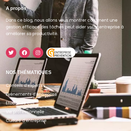
A propos
Dans ce blog, nous allons vous montrer comment une
gestion efficace des tâches peut aider votre entreprise à
améliorer sa productivité.
NOS THÉMATIQUES
Conseils d’experts
Evénements d’entreprise
Etudes de cas
Vie professionnelle
Culture d’entreprise