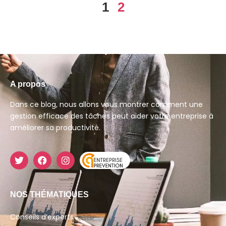
1
2
A propos
Dans ce blog, nous allons vous montrer comment une
gestion efficace des tâches peut aider votre entreprise à
améliorer sa productivité.
NOS THÉMATIQUES
Conseils d’experts