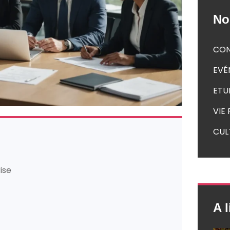
No
CON
EVÉ
ETU
VIE
CUL
ise
A l