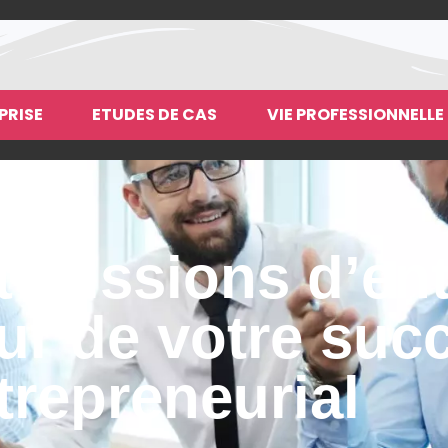
PRISE
ETUDES DE CAS
VIE PROFESSIONNELLE
t missions d’ent
ur de votre suc
trepreneurial