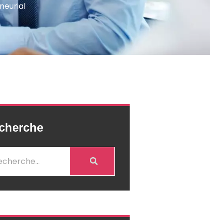
neurial
cherche