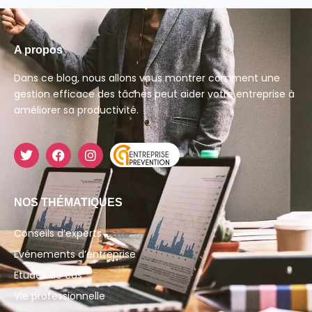
A propos
Dans ce blog, nous allons vous montrer comment une
gestion efficace des tâches peut aider votre entreprise à
améliorer sa productivité.
NOS THÉMATIQUES
Conseils d’experts
Evénements d’entreprise
Etudes de cas
Vie professionnelle