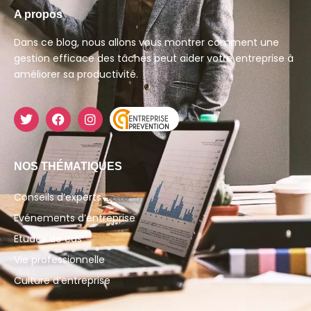
A propos
Dans ce blog, nous allons vous montrer comment une
gestion efficace des tâches peut aider votre entreprise à
améliorer sa productivité.
NOS THÉMATIQUES
Conseils d’experts
Evénements d’entreprise
Etudes de cas
Vie professionnelle
Culture d’entreprise