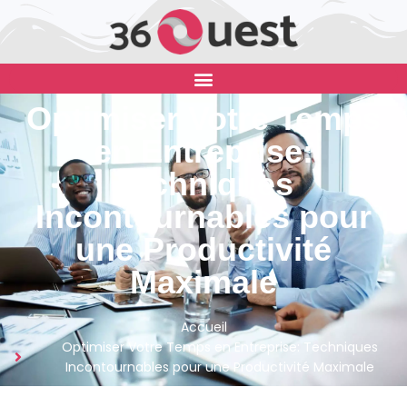
Optimiser Votre Temps
en Entreprise:
Techniques
Incontournables pour
une Productivité
Maximale
Accueil
Optimiser Votre Temps en Entreprise: Techniques
Incontournables pour une Productivité Maximale