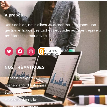
A propos
Dans ce blog, nous allons vous montrer comment une
gestion efficace des tâches peut aider votre entreprise à
améliorer sa productivité.
NOS THÉMATIQUES
Conseils d’experts
Evénements d’entreprise
Etudes de cas
Vie professionnelle
Culture d’entreprise