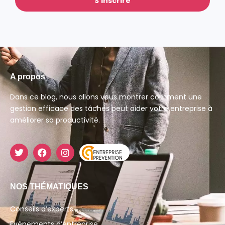
S'inscrire
A propos
Dans ce blog, nous allons vous montrer comment une
gestion efficace des tâches peut aider votre entreprise à
améliorer sa productivité.
NOS THÉMATIQUES
Conseils d’experts
Evénements d’entreprise