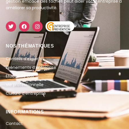
gestion efficace des tâches peut aider votre entreprise à
améliorer sa productivité.
NOS THÉMATIQUES
Conseils d’experts
Evénements d’entreprise
Etudes de cas
Vie professionnelle
Culture d’entreprise
INFORMATIONS
Contact