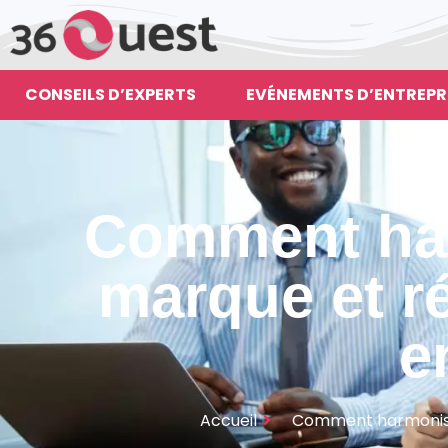
CONSEILS D’EXPERTS
EVÉNEMENTS D’ENTREPR
Comment har
marque et r
e
Accueil
Comment harmoniser