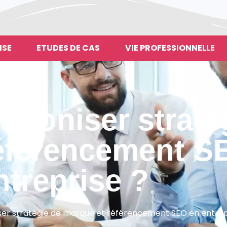
ISE
ETUDES DE CAS
VIE PROFESSIONNELLE
moniser straté
éférencement S
ntreprise ?
 stratégie de marque et référencement SEO en entrep