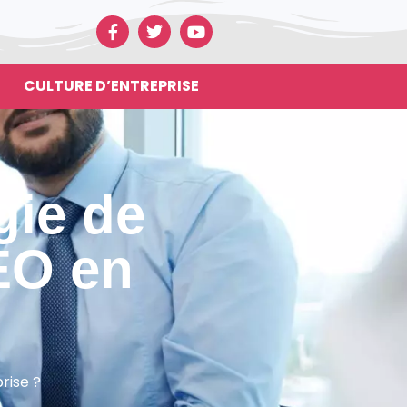
CULTURE D’ENTREPRISE
gie de
EO en
rise ?