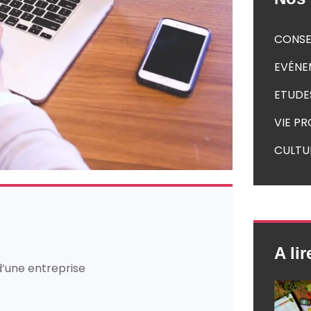
CONSE
EVÉNE
ETUDE
VIE P
CULTU
A lir
’une entreprise